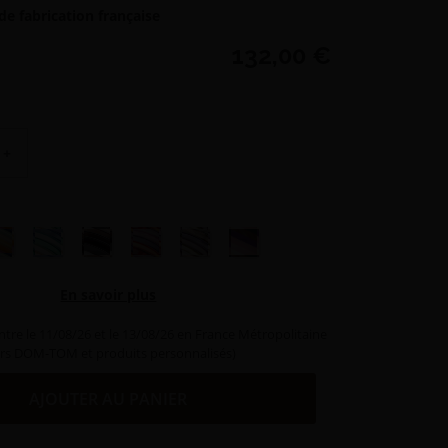
de fabrication française
132,00 €
+
 orangé/rose
anaché arc en ciel
Panaché vert/bleu
Panaché gris/marron
Panaché fuego
Panaché gris/violet
Panaché hamilton
En savoir plus
ntre le 11/08/26 et le 13/08/26 en France Métropolitaine
rs DOM-TOM et produits personnalisés)
AJOUTER AU PANIER