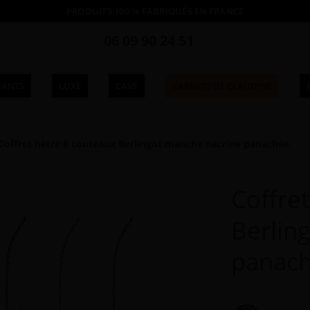
PRODUITS 100 % FABRIQUÉS EN FRANCE
06 09 90 24 51
IANTS
LUXE
CAVE
CARNETS DE CLAUDINE
Coffret hêtre 6 couteaux Berlingot manche nacrine panachée
Coffre
Berlin
panac