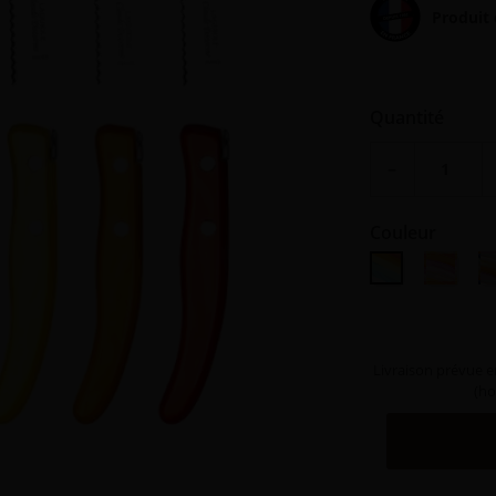
Produit 
Quantité
−
Couleur
Panaché d'été
Panaché
P
Livraison prévue e
(ho