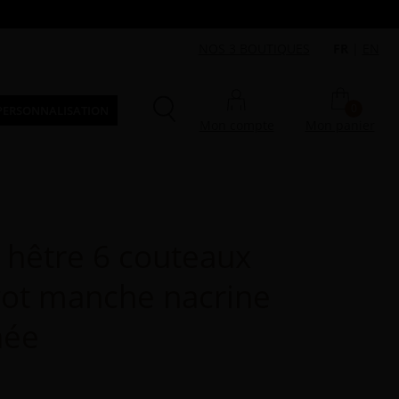
NOS 3 BOUTIQUES
FR
|
EN
0
PERSONNALISATION
Mon compte
Mon panier
t hêtre 6 couteaux
got manche nacrine
hée