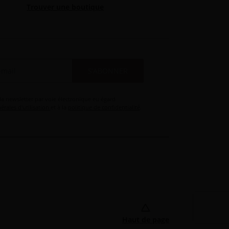
Trouver une boutique
S’ABONNER
 la newsletter par voie électronique eu égard
érales d'utilisation
et à la
politique de confidentialité
.
Haut de page