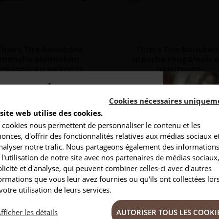
Thiers Tire-bouchons
Thiers Tire-bouchon
manche aluminium
manche rouge/noir 
gris/noir ou noir/gris
noir/rouge
Personnalisable
Personnalisable
Cookies nécessaires uniquem
outeau de poche possède une lame
Original et design, ce couteau 2-
site web utilise des cookies.
êmement tranchante et une mèche
possède une lame en acier très ha
 cookies nous permettent de personnaliser le contenu et les
sommelier permettant d'ouvrir les
gamme et une mèche de sommel
NSCRIVEZ-VOUS À NOTRE NEWSLETTER
onces, d'offrir des fonctionnalités relatives aux médias sociaux e
teilles sans casser les bouchons.
pour ouvrir aisément vos bouteil
nalyser notre trafic. Nous partageons également des information
 l'utilisation de notre site avec nos partenaires de médias sociaux
sponible en plusieurs coloris
Disponible en plusieurs colo
Conseils
Privlilèges
nspirations
licité et d'analyse, qui peuvent combiner celles-ci avec d'autres
ormations que vous leur avez fournies ou qu'ils ont collectées lor
Prix
Prix
99,00 €
99,00 €
votre utilisation de leurs services.
fficher les détails
AUTORISER TOUS LES COOKI