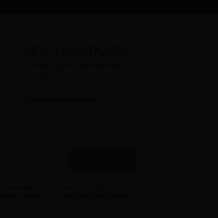
NOS 3 BOUTIQUES
Trouvez le point de vente le plus
proche.
Trouver une boutique
S’ABONNER
 la newsletter par voie électronique eu égard
érales d'utilisation
et à la
politique de confidentialité
.