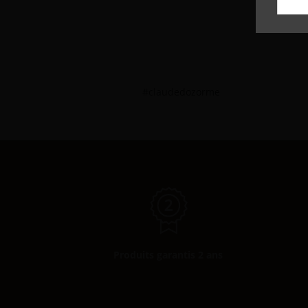
Affichag
#claudedozorme
Produits garantis 2 ans