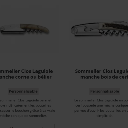
mmelier Clos Laguiole
Sommelier Clos Lagui
nche corne ou bélier
manche bois de cer
Personnalisable
Personnalisable
 sommelier Clos Laguiole permet
Le sommelier Clos Laguiole en bo
ouvrir délicatement les bouteilles
cerf possède une mèche conique
casser le bouchon grâce à sa vraie
permet d'ouvrir les bouteilles en 
mèche conique de sommelier.
simplicité.