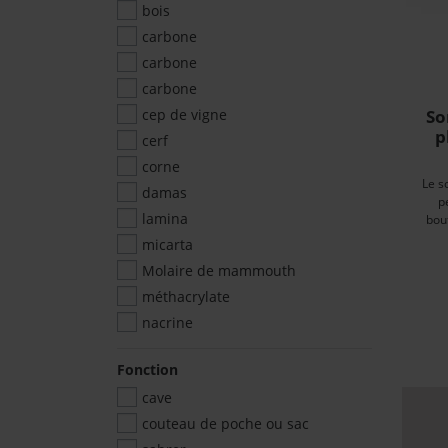
bois
carbone
carbone
carbone
cep de vigne
So
p
cerf
corne
Le s
damas
p
lamina
bout
micarta
Molaire de mammouth
méthacrylate
nacrine
Fonction
cave
couteau de poche ou sac