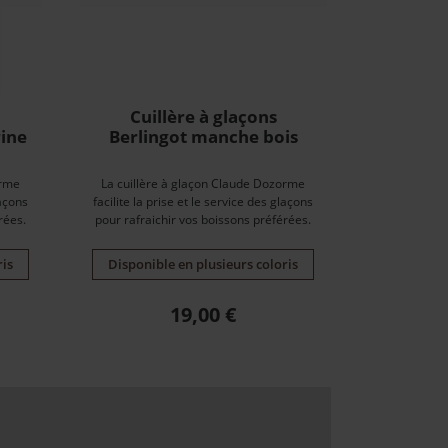
Cuillère à glaçons
rine
Berlingot manche bois
orme
La cuillère à glaçon Claude Dozorme
laçons
facilite la prise et le service des glaçons
rées.
pour rafraichir vos boissons préférées.
ris
Disponible en plusieurs coloris
Prix
19,00 €