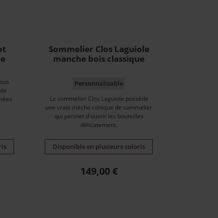
ot
Sommelier Clos Laguiole
ue
manche bois classique
vous
Personnalisable
ole
Le sommelier Clos Laguiole possède
rmées
une vraie mèche conique de sommelier
.
qui permet d'ouvrir les bouteilles
délicatement.
ris
Disponible en plusieurs coloris
Prix
149,00 €