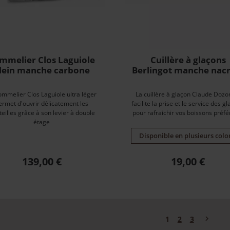
mmelier Clos Laguiole
Cuillère à glaçons
lein manche carbone
Berlingot manche nac
ommelier Clos Laguiole ultra léger
La cuillère à glaçon Claude Doz
ermet d'ouvrir délicatement les
facilite la prise et le service des g
eilles grâce à son levier à double
pour rafraichir vos boissons préfé
étage
Disponible en plusieurs colo
Prix
Prix
139,00 €
19,00 €
Suivant

1
2
3