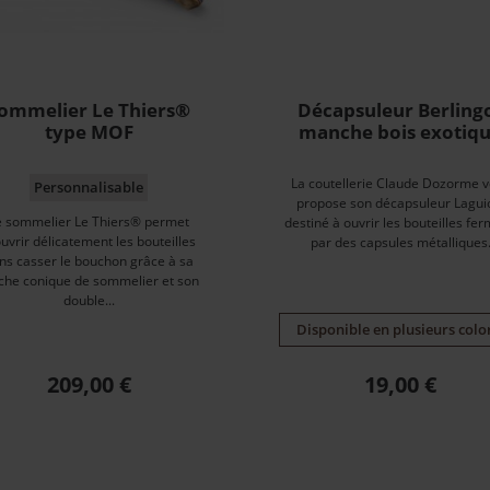
ommelier Le Thiers®
Décapsuleur Berling
type MOF
manche bois exotiq
La coutellerie Claude Dozorme 
Personnalisable
propose son décapsuleur Lagui
e sommelier Le Thiers® permet
destiné à ouvrir les bouteilles fe
ouvrir délicatement les bouteilles
par des capsules métalliques
ns casser le bouchon grâce à sa
he conique de sommelier et son
double...
Disponible en plusieurs colo
Prix
Prix
209,00 €
19,00 €