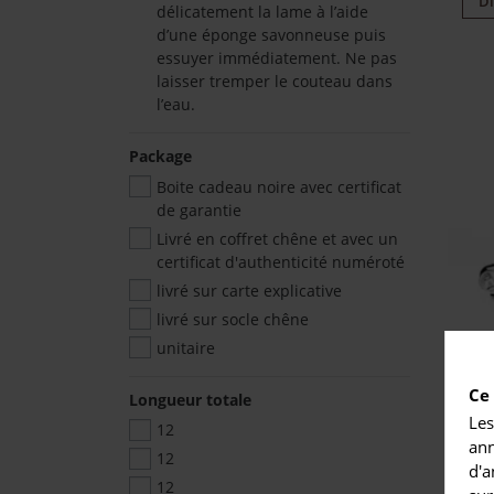
Di
délicatement la lame à l’aide
d’une éponge savonneuse puis
essuyer immédiatement. Ne pas
laisser tremper le couteau dans
l’eau.
Package
Boite cadeau noire avec certificat
de garantie
Livré en coffret chêne et avec un
certificat d'authenticité numéroté
livré sur carte explicative
livré sur socle chêne
unitaire
Ce 
Longueur totale
Les
12
So
ann
12
d'a
12