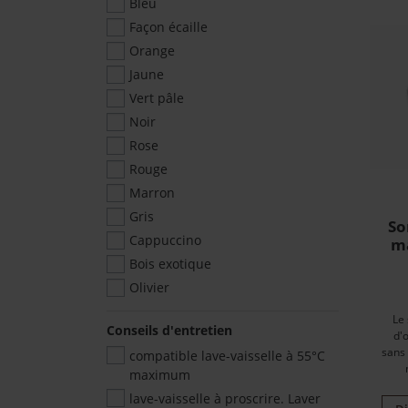
Bleu
Façon écaille
Orange
Jaune
Vert pâle
Noir
Rose
Rouge
Marron
Gris
So
Cappuccino
ma
Bois exotique
Olivier
Le
Conseils d'entretien
d'
sans 
compatible lave-vaisselle à 55°C
maximum
lave-vaisselle à proscrire. Laver