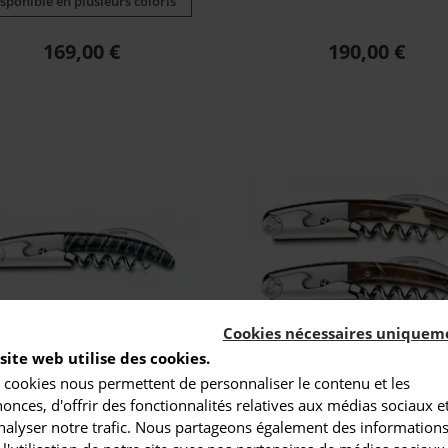
sponible en plusieurs coloris
Prix
Prix
169,00 €
190,00 €
Cookies nécessaires uniquem
site web utilise des cookies.
 cookies nous permettent de personnaliser le contenu et les
mmelier Clos Laguiole
Sommelier Clos Lagui
onces, d'offrir des fonctionnalités relatives aux médias sociaux e
manche molaire de
manche cep de vign
nalyser notre trafic. Nous partageons également des information
mammouth