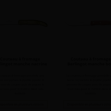
Couteau à fromage
Couteau à fromage
lingot manche nacrine
Berlingot manche bo
 couteau à fromage possède une
Le couteau à fromage possède 
me recourbée à double pointe. Il
lame recourbée à double pointe.
rmet de couper puis de piquer le
permet de couper puis de piquer
orceau pour le mettre dans son
morceau pour le mettre dans s
assiette
assiette.
sponible en plusieurs coloris
Disponible en plusieurs colo