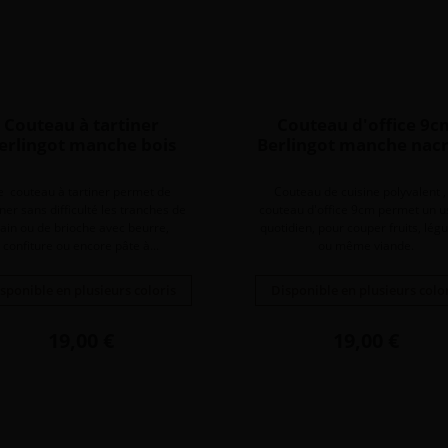
Couteau à tartiner
Couteau d'office 9c
erlingot manche bois
Berlingot manche nac
e couteau à tartiner permet de
Couteau de cuisine polyvalent ,
iner sans difficulté les tranches de
couteau d'office 9cm permet un 
ain ou de brioche avec beurre,
quotidien, pour couper fruits, lé
confiture ou encore pâte à...
ou même viande.
sponible en plusieurs coloris
Disponible en plusieurs colo
Prix
Prix
19,00 €
19,00 €