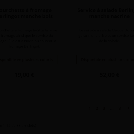
ourchette à fromage
Service à salade Berli
erlingot manche bois
manche nacrine
urchette à fromage facilite la prise
Le service à salade Claude Doz
 fromage ainsi que le service du
garanti une prise et un service fac
age. Elle est associé au couteau à
de la salade.
fromage Berlingot.
sponible en plusieurs coloris
Disponible en plusieurs colo
Prix
Prix
19,00 €
52,00 €
Sui

1
2
3
…
8
e 1-12 de 88 article(s)