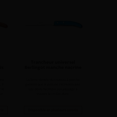
Trancheur universel
is
Berlingot manche nacrine
une
La lame dentée du couteau à pain lui
 Il
garantit que le pain ne s’écrasera pas.
 le
Les dents facilitent son passage à
on
travers la croûte dure.
ris
Disponible en plusieurs coloris