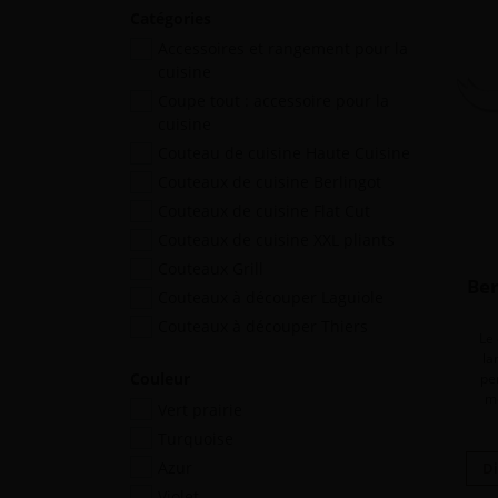
Catégories
Accessoires et rangement pour la
cuisine
Coupe tout : accessoire pour la
cuisine
Couteau de cuisine Haute Cuisine
Couteaux de cuisine Berlingot
Couteaux de cuisine Flat Cut
Couteaux de cuisine XXL pliants
Couteaux Grill
Ber
Couteaux à découper Laguiole
Couteaux à découper Thiers
Le
la
Couleur
pe
m
Vert prairie
Turquoise
Azur
Di
Violet