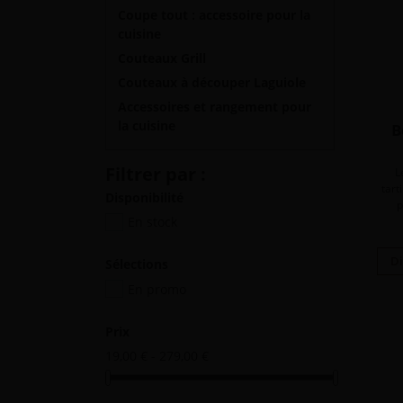
Coupe tout : accessoire pour la
cuisine
Couteaux Grill
Couteaux à découper Laguiole
Accessoires et rangement pour
la cuisine
B
Filtrer par :
L
tart
Disponibilité
p
En stock
Di
Sélections
En promo
Prix
19,00 € - 279,00 €