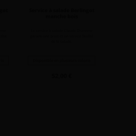
ngot
Service à salade Berlingot
manche bois
orme
Le service à salade Claude Dozorme
ilité
garanti une prise et un service facilité
de la salade.
ris
Disponible en plusieurs coloris
Prix
52,00 €
vant