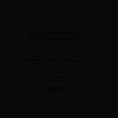
m
Couteau d'office 9cm
rine
Berlingot manche bois
 le
Couteau de cuisine polyvalent, le
usage
couteau d'office 9cm permet un usage
gumes
quotidien, pour couper fruits, légumes
ou même viande.
ris
Disponible en plusieurs coloris
Prix
19,00 €