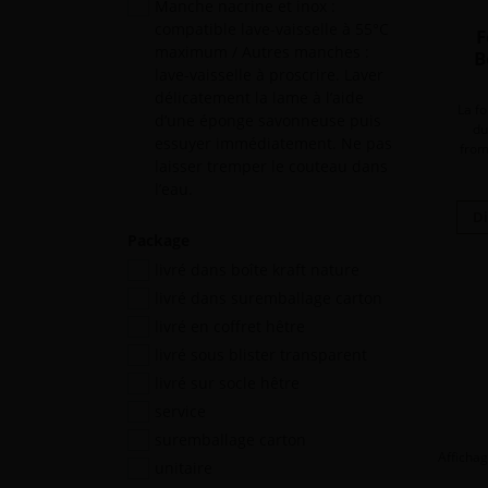
Manche nacrine et inox :
compatible lave-vaisselle à 55°C
F
maximum / Autres manches :
B
lave-vaisselle à proscrire. Laver
délicatement la lame à l’aide
La fo
d’une éponge savonneuse puis
du
essuyer immédiatement. Ne pas
from
laisser tremper le couteau dans
l’eau.
Di
Package
livré dans boîte kraft nature
livré dans suremballage carton
livré en coffret hêtre
livré sous blister transparent
livré sur socle hêtre
service
suremballage carton
Affichag
unitaire