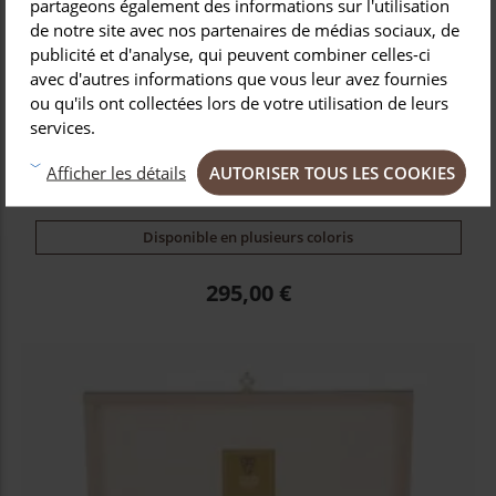
partageons également des informations sur l'utilisation
de notre site avec nos partenaires de médias sociaux, de
publicité et d'analyse, qui peuvent combiner celles-ci
avec d'autres informations que vous leur avez fournies
Coffret hêtre 6 fourchettes à steak Laguiole
ou qu'ils ont collectées lors de votre utilisation de leurs
mitre inox manche bois
services.
La fourchette Laguiole accompagne le couteau de table Laguiole lors
AUTORISER TOUS LES COOKIES
Afficher les détails
de vos repas quotidien ou festifs.
Disponible en plusieurs coloris
Prix
295,00 €