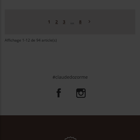
Suivant

1
2
3
…
8
Affichage 1-12 de 94 article(s)
#claudedozorme