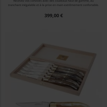
Recevez vos convives avec des couteaux haut de gamme, au
tranchant inégalable et à la prise en main extrêmement confortable.
Prix
399,00 €