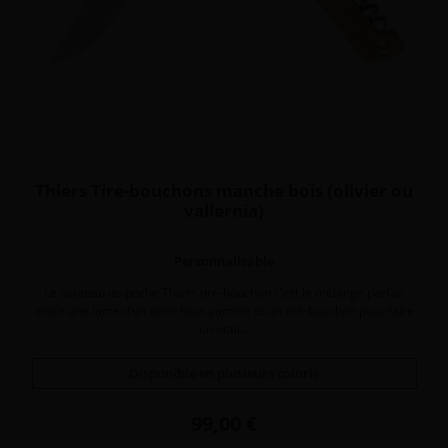
Thiers Tire-bouchons manche bois (olivier ou
vallernia)
Personnalisable
Le couteau de poche Thiers tire-bouchon c’est le mélange parfait
entre une lame d’un acier haut gamme et un tire-bouchon pour faire
un outil...
Disponible en plusieurs coloris
Prix
99,00 €