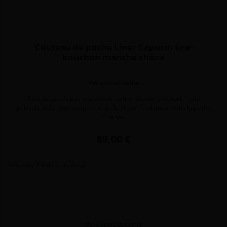
Couteau de poche Liner Capucin tire-
bouchon manche chêne
Personnalisable
Ce couteau de poche possède un tire-bouchon, ce qui le rend
polyvalent. Sa légèreté permet de le glisser facilement dans la poche
d'un sac.
Prix
89,00 €
Affichage 1-6 de 6 article(s)
#claudedozorme