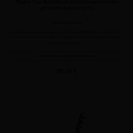
Thiers Tire-bouchons manche aluminium
gris/noir ou noir/gris
Personnalisable
Ce couteau de poche possède une lame extrêmement tranchante et
une mèche de sommelier permettant d'ouvrir les bouteilles sans
casser les bouchons.
Disponible en plusieurs coloris
Prix
99,00 €