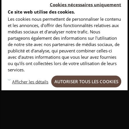
Cookies nécessaires uniquement
Ce site web utilise des cookies.
Les cookies nous permettent de personnaliser le contenu
Couteau de poche Baroudeur Laguiole tire-
et les annonces, d'offrir des fonctionnalités relatives aux
bouchon manche bois
médias sociaux et d'analyser notre trafic. Nous
INSCRIVEZ-VOUS À NOTRE NEWSLETTER
partageons également des informations sur l'utilisation
de notre site avec nos partenaires de médias sociaux, de
Conseils
Privlilèges
Personnalisable
Inspirations
publicité et d'analyse, qui peuvent combiner celles-ci
Le couteau de poche Baroudeur comporte également une mèche de
avec d'autres informations que vous leur avez fournies
sommelier. Ce couteau multifonctions sera utile au quotidien.
ou qu'ils ont collectées lors de votre utilisation de leurs
services.
Disponible en plusieurs coloris
AUTORISER TOUS LES COOKIES
Afficher les détails
Prix
95,00 €