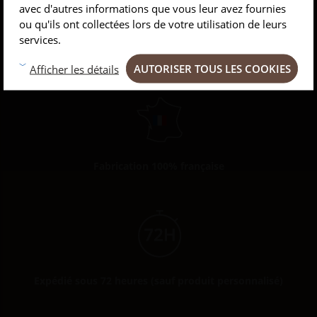
avec d'autres informations que vous leur avez fournies
ou qu'ils ont collectées lors de votre utilisation de leurs
services.
Paiement sécurisé
AUTORISER TOUS LES COOKIES
Afficher les détails
Fabrication 100% française
Expédié sous 72 heures (sauf produit personnalisé)