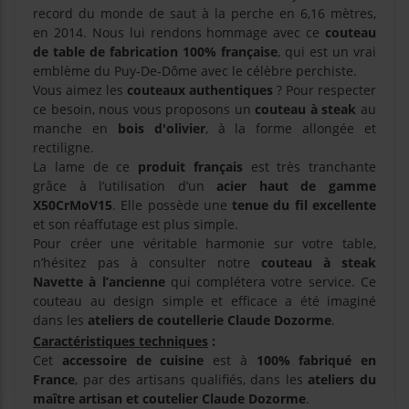
record du monde de saut à la perche en 6,16 mètres,
en 2014. Nous lui rendons hommage avec ce
couteau
de table de fabrication 100% française
, qui est un vrai
emblème du Puy-De-Dôme avec le célèbre perchiste.
Vous aimez les
couteaux authentiques
? Pour respecter
ce besoin, nous vous proposons un
couteau à steak
au
manche en
bois d'olivier
, à la forme allongée et
rectiligne.
La lame de ce
produit français
est très tranchante
grâce à l’utilisation d’un
acier haut de gamme
X50CrMoV15
. Elle possède une
tenue du fil excellente
et son réaffutage est plus simple.
Pour créer une véritable harmonie sur votre table,
n’hésitez pas à consulter notre
couteau à steak
Navette à l’ancienne
qui complétera votre service. Ce
couteau au design simple et efficace a été imaginé
dans les
ateliers de coutellerie Claude Dozorme
.
Caractéristiques techniques
:
Cet
accessoire de cuisine
est à
100% fabriqué en
France
, par des artisans qualifiés, dans les
ateliers du
maître artisan et coutelier Claude Dozorme
.