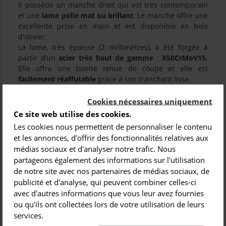
Il possède un manche droit qui est très contemporain
et une
lame polie mat ou brillant
. Le manche offre une
excellente prise en main et est disponible en bois
d'olivier.
La lame, très épaisse (2 millimètres), a été forgée à
partir d’un
acier très haut de gamme
:
X50CrMoV15
.
Elle offre une bonne tenue de coupe et elle est
facilement réaffutable
grâce à son tranchant lisse.
Cookies nécessaires uniquement
Ce site web utilise des cookies.

DÉTAILS DU PRODUIT
Les cookies nous permettent de personnaliser le contenu
et les annonces, d'offrir des fonctionnalités relatives aux
médias sociaux et d'analyser notre trafic. Nous
partageons également des informations sur l'utilisation
de notre site avec nos partenaires de médias sociaux, de
publicité et d'analyse, qui peuvent combiner celles-ci
#claudedozorme
avec d'autres informations que vous leur avez fournies
ou qu'ils ont collectées lors de votre utilisation de leurs
services.