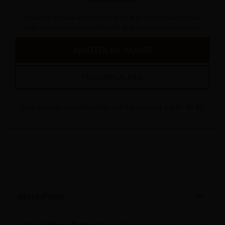
Livraison prévue entre le 08/08/26 et le 11/08/26 en France
Métropolitaine (hors DOM-TOM et produits personnalisés)
AJOUTER AU PANIER
PERSONNALISER
Vous pouvez personnaliser votre produit à partir de 8€.

DESCRIPTION
Cette
cuillère pliante
est idéale en voyage ou lors de