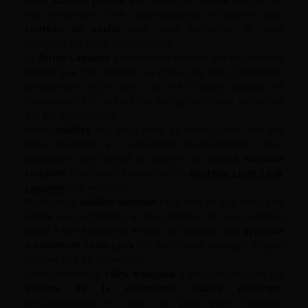
vos excursions, elle accompagnera n’importe quel
couteau de poche
pour vous permettre de vous
restaurer en toute circonstance.
Sa
forme Laguiole
a été rendue célèbre par sa fameuse
abeille que l’on retrouve au niveau de l’axe. Constituée
uniquement d’un acier de très bonne qualité et
inoxydable, elle arbore un design en toute simplicité
qui est très efficace.
Notre
cuillère
est extra-plate et extra-légère, elle est
donc discrète et facilement transportable. Pour
compléter votre achat et obtenir un
service nomade
complet
, nous vous conseillons le
couteau Liner Lock
Laguiole
tout en acier.
Pratique, la
cuillère outdoor
peut être rangée dans une
poche ou s’accrocher à une chemise et une ceinture
grâce à son épinglette en dos de manche. Son
système
d’ouverture Liner Lock
est sécurisant puisqu’il bloque
la lame lors de l’ouverture.
Cette innovation
100% française
a été réalisée dans les
ateliers de la coutellerie Claude Dozorme
,
artisanalement et dans la plus pure tradition