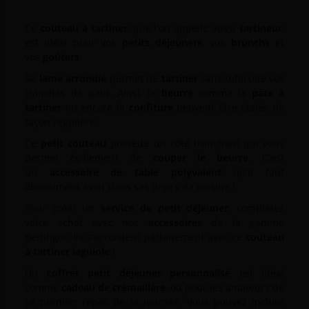
Ce
couteau à tartiner
, que l'on appelle aussi
tartineur
,
est idéal pour vos
petits déjeuners
, vos
brunchs
et
vos
goûters
.
Sa
lame arrondie
permet de
tartiner
sans difficulté vos
tranches de pain. Ainsi, le
beurre
comme la
pâte à
tartiner
ou encore la
confiture
peuvent être étalés de
façon régulière.
Ce
petit couteau
possède un côté tranchant qui vous
permet également de
couper le beurre
. C'est
un
accessoire de table polyvalent
qu'il faut
absolument avoir dans ses tiroirs de cuisine !
Pour créer un
service de petit déjeuner
, complétez
votre achat avec nos
accessoires
de la gamme
Berlingot. Ils s'accordent parfaitement avec ce
couteau
à tartiner laguiole
!
Un
coffret petit déjeuner personnalisé
est idéal
comme
cadeau de crémaillère
, ou pour les amateurs de
ce premier repas de la journée. Vous pouvez inclure