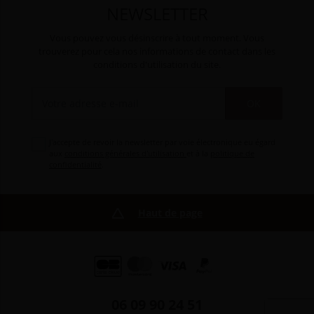
NEWSLETTER
Vous pouvez vous désinscrire à tout moment. Vous
trouverez pour cela nos informations de contact dans les
conditions d'utilisation du site.
OK
J'accepte de revoir la newsletter par voie électronique eu égard
aux
conditions générales d'utilisation
et à la
politique de
confidentialité
.
Haut de page
06 09 90 24 51