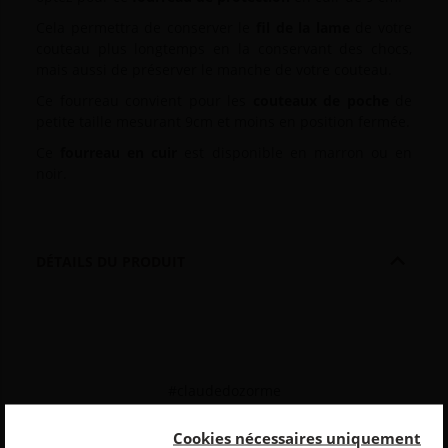
Cela permettra de conserver le
fil de la lame
de votre
couteau plus longtemps en la conservant des chocs,
mais aussi de préserver le manche de votre couteau.
Ce fourreau convient pour les
couteaux de poche
de
petite taille mesurant 9cm et moins en position fermée.
Ce
fourreau en cuir
est disponible en marron ou en
noir.

DÉTAILS DU PRODUIT
#claudedozorme
Cookies nécessaires uniquement