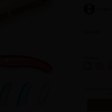
Produit 
Quantité
−
Couleur
Panaché d'été
Panaché
P
Livraison prévue e
(ho