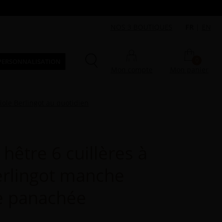
NOS 3 BOUTIQUES
FR
|
EN
0
PERSONNALISATION
Mon compte
Mon panier
iole Berlingot au quotidien
 hêtre 6 cuillères à
erlingot manche
e panachée