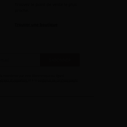
Trouvez le point de vente le plus
proche.
Trouver une boutique
S’ABONNER
 la newsletter par voie électronique eu égard
érales d'utilisation
et à la
politique de confidentialité
.