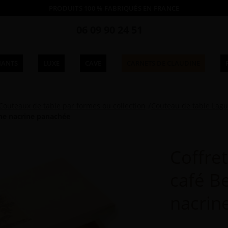
PRODUITS 100 % FABRIQUÉS EN FRANCE
06 09 90 24 51
IANTS
LUXE
CAVE
CARNETS DE CLAUDINE
Couteaux de table par formes ou collection
Couteau de table Lagu
che nacrine panachée
Coffret
café B
nacrin