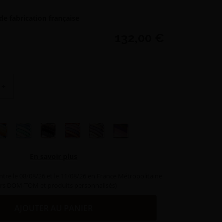
de fabrication française
132,00 €
+
 orangé/rose
anaché arc en ciel
Panaché vert/bleu
Panaché gris/marron
Panaché fuego
Panaché gris/violet
Panaché hamilton
En savoir plus
ntre le 08/08/26 et le 11/08/26 en France Métropolitaine
rs DOM-TOM et produits personnalisés)
AJOUTER AU PANIER