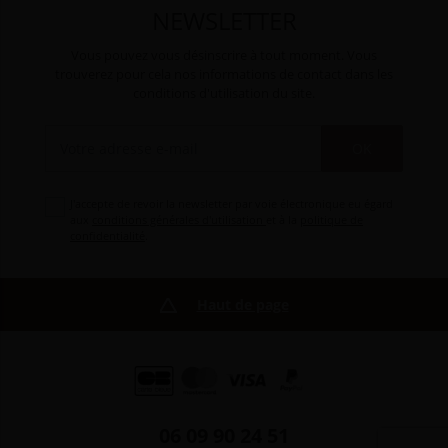
NEWSLETTER
Vous pouvez vous désinscrire à tout moment. Vous
trouverez pour cela nos informations de contact dans les
conditions d'utilisation du site.
OK
J'accepte de revoir la newsletter par voie électronique eu égard
aux
conditions générales d'utilisation
et à la
politique de
confidentialité
.
Haut de page
06 09 90 24 51