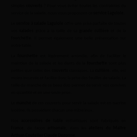
simples
couverts
? Pour vous éviter toutes les contraintes du
service de la salade, nous vous proposons ce
service Laguiole
.
Le
service à salade Laguiole
offre une prise parfaite de toutes
vos
salades
grâce à la taille de sa
grande cuillère
et de la
fourchette
. Il permet également une belle présentation sur
votre table.
La
fourchette
est légèrement arrondie, afin de faciliter le
maintien de la salade et les dents de la
fourchette
sont plus
petites que celles des
couverts
classiques. La
cuillère
, elle, est
moins incurvée et facilite donc la prise des feuilles de salade. La
taille du manche de ce beau duo permet de servir vos convives
en quantité et en une seule prise.
Le
manche
de ces couverts pour servir la salade est en nacrine
ivoirine. Ils possèdent chacun une mitre inox.
Nos
accessoires de table
esthétiques sont fabriqués en
France
, de façon
artisanale
, dans les
ateliers du Maître
Artisan Coutelier Claude Dozorme
.