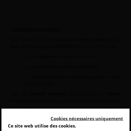
Caractéristiques techniques
:
L’acier utilisé pour la fabrication de ce
service à salade
est un
acier très haut de gamme X50CrMoV15
, qui se compose de :
-
0,50 de
carbone
qui donne le tranchant
-
0,15 de
chrome
qui rend l’acier inoxydable
-
1% de
molybdène
et
vanadium
qui rend la lame
souple et flexible.
Tous nos
produits artisanaux
sont fabriqués en
France
.
Chaque étape de fabrication, de la conception du modèle à son
montage, est réalisée dans notre
atelier Claude Dozorme
, par
des artisans formés aux méthodes de fabrication artisanales et
Cookies nécessaires uniquement
traditionnelles.
Ce site web utilise des cookies.