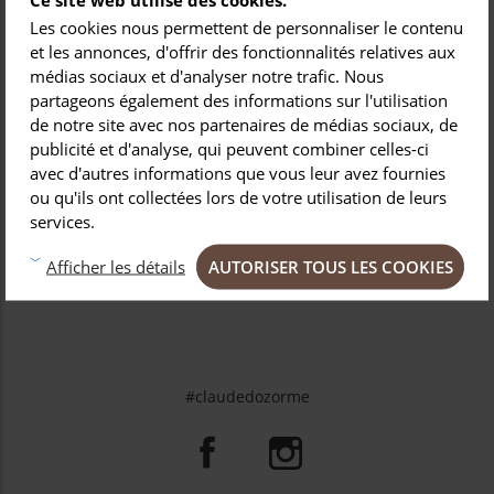
1% de
molybdène
et de
vanadium
: souplesse de la
Les cookies nous permettent de personnaliser le contenu
lame et facilité de réaffûtage
et les annonces, d'offrir des fonctionnalités relatives aux
La
lame du couteau
à découper possède un tranchant
médias sociaux et d'analyser notre trafic. Nous
lisse qui facilite le réaffûtage et ne déchire pas la
viande. Son établure résulte d’une émouture précise et
partageons également des informations sur l'utilisation
fine, tandis que son
affilage rasoir
possède une très
de notre site avec nos partenaires de médias sociaux, de
bonne tenue de coupe.
publicité et d'analyse, qui peuvent combiner celles-ci
Le manche est proposé en
inox mat ou brillant.
avec d'autres informations que vous leur avez fournies
ou qu'ils ont collectées lors de votre utilisation de leurs
services.

DÉTAILS DU PRODUIT
AUTORISER TOUS LES COOKIES
Afficher les détails
#claudedozorme