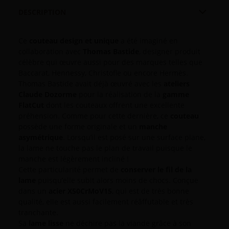

DESCRIPTION
Ce
couteau design et unique
a été imaginé en
collaboration avec
Thomas Bastide
, designer produit
célèbre qui œuvre aussi pour des marques telles que
Baccarat, Hennessy, Christofle ou encore Hermès.
Thomas Bastide avait déjà œuvré avec les
ateliers
Claude Dozorme
pour la réalisation de la
gamme
FlatCut
dont les couteaux offrent une excellente
préhension. Comme pour cette dernière, ce
couteau
possède une forme originale et un
manche
asymétrique
. Lorsqu’il est posé sur une surface plane,
la lame ne touche pas le plan de travail puisque le
manche est légèrement incliné !
Cette particularité permet de
conserver le fil de la
lame
puisqu’elle subit alors moins de chocs. Conçue
dans un
acier X50CrMoV15
, qui est de très bonne
qualité, elle est aussi facilement réâffutable et très
tranchante.
Sa
lame lisse
ne déchire pas la viande grâce à son