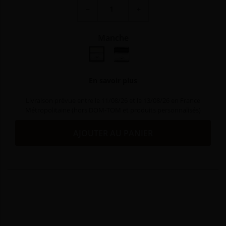
−
+
Manche
miroir / crème
miroir / noir
En savoir plus
Livraison prévue entre le 11/08/26 et le 13/08/26 en France
Métropolitaine (hors DOM-TOM et produits personnalisés)
AJOUTER AU PANIER