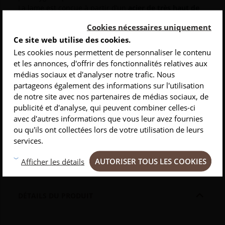
La lame est conçue à partir d’un
acier de très haut de
gamme
: X50CrMoV15. Elle est tranchante, à l’affilage
Cookies nécessaires uniquement
rasoir et son
émouture précise
permet un réaffûtage
Ce site web utilise des cookies.
aisé. Une
personnalisation au laser,
sur la tranche, est
possible.
Les cookies nous permettent de personnaliser le contenu
L'acier X50CrMoV15 est composé de :
et les annonces, d'offrir des fonctionnalités relatives aux
-
0,50 de carbone
qui donne le tranchant à la lame
médias sociaux et d'analyser notre trafic. Nous
INSCRIVEZ-VOUS À NOTRE NEWSLETTER
-
0,15 de chrome
pour l'inoxydabilité
partageons également des informations sur l'utilisation
-
1% de molybdène et vanadium
qui donne la
de notre site avec nos partenaires de médias sociaux, de
Conseils
Privlilèges
Inspirations
flexibilité et la souplesse au couteau, ce qui permet un
publicité et d'analyse, qui peuvent combiner celles-ci
réaffûtage aisé.
avec d'autres informations que vous leur avez fournies
Ce couteau est fabriqué dans les ateliers de la
ou qu'ils ont collectées lors de votre utilisation de leurs
Coutellerie Claude Dozorme
, par des artisans qualifiés
services.
et passionnés, selon des
méthodes de fabrication
artisanales et traditionnelles.
AUTORISER TOUS LES COOKIES
Afficher les détails

DÉTAILS DU PRODUIT