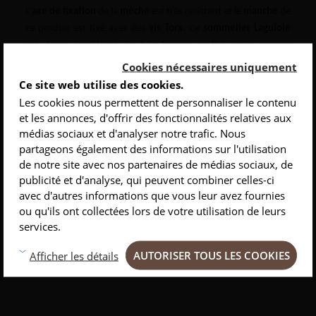
L'
axe de fixation
de la
mèche
est très résistant et le
manche
de
ce produit est fixé avec des
vis Torx
. Ce
sommelier Laguiole
est donc durable et de très bonne qualité, vous pouvez
l'utiliser au quotidien.
Cookies nécessaires uniquement
Ce site web utilise des cookies.
Notre
tire-bouchon Laguiole
est livré dans un
étui de
Les cookies nous permettent de personnaliser le contenu
protection
en
cuir
au logo du loup. Nous vous offrons une
clé
et les annonces, d'offrir des fonctionnalités relatives aux
de réglage
permettant un resserrage de l'axe.
médias sociaux et d'analyser notre trafic. Nous
INSCRIVEZ-VOUS À NOTRE NEWSLETTER
Les dimensions de cet
accessoire de table
sont de
12
partageons également des informations sur l'utilisation
centimètres
de longueur
. La mèche mesure
6,5 centimètres
de notre site avec nos partenaires de médias sociaux, de
Conseils
Privlilèges
Inspirations
publicité et d'analyse, qui peuvent combiner celles-ci
de long.
avec d'autres informations que vous leur avez fournies
Nos
produits de coutellerie
et
sommeliers clos Laguiole
sont
ou qu'ils ont collectées lors de votre utilisation de leurs
intégralement fabriqués dans nos
ateliers de Thiers
,
capitale
services.
de la coutellerie en France
. Ils sont manufacturés de manière
artisanale
et sont le résultat d'un travail de qualité, réalisé par
AUTORISER TOUS LES COOKIES
Afficher les détails
un
artisan qualifié
.