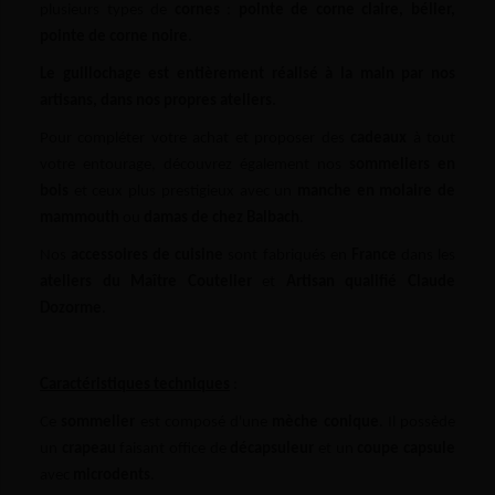
plusieurs types de
cornes
:
pointe de corne claire, bélier,
pointe de corne noire.
Le guillochage est entièrement réalisé à la main par nos
artisans, dans nos propres ateliers.
Pour compléter votre achat et proposer des
cadeaux
à tout
votre entourage, découvrez également nos
sommeliers en
bois
et ceux plus prestigieux avec un
manche en molaire de
mammouth
ou
damas de chez Balbach
.
Nos
accessoires de cuisine
sont fabriqués en
France
dans les
ateliers du Maître Coutelier
et
Artisan qualifié Claude
Dozorme
.
Caractéristiques techniques
:
Ce
sommelier
est composé d'une
mèche conique
. Il possède
un
crapeau
faisant office de
décapsuleur
et un
coupe capsule
avec
microdents
.