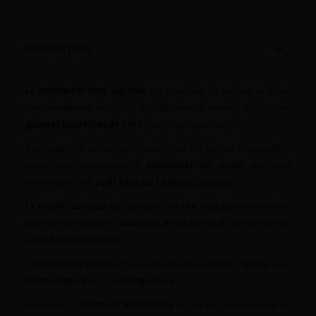

DESCRIPTION
Le
sommelier clos laguiole
est une idée de cadeau original,
mais également un objet de collection. Il permet d'ouvrir les
grandes
bouteilles de vin
de votre cave avec soin.
Pour sublimer ce moment solennel et vos cuvées d'exception,
nous vous proposons ce
sommelier en corne
, qui rend
hommage à son
petit frère du Château Laguiole
.
La
mèche conique
qui compose ce
tire bouchon
est étudiée
pour ne pas casser les
bouchons en liège
lors de l'ouverture de
votre
bouteille de vin
.
Cet
outil polyvalent
est aussi pourvu d'un
coupe capsule
avec
micro denture
et d'un
décapsuleur
.
Découvrez sa
forme traditionnelle
et très reconnue autour de