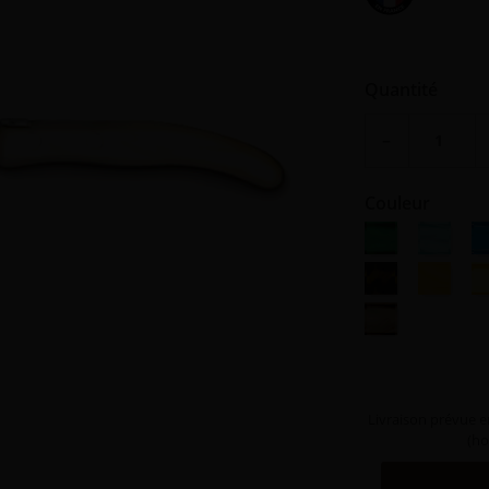
Quantité
−
Couleur
Vert prairie
Turquoi
A
Façon écaille
Orange
J
Cappuccino
Livraison prévue e
(ho