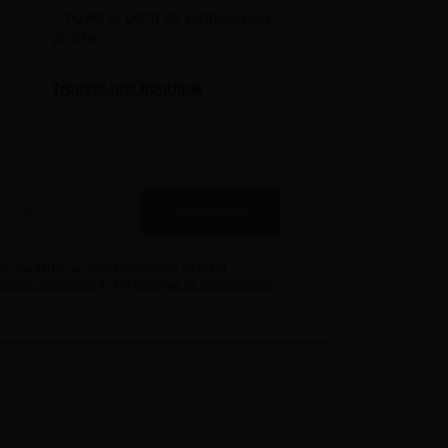
Trouvez le point de vente le plus
proche.
Trouver une boutique
S’ABONNER
 la newsletter par voie électronique eu égard
érales d'utilisation
et à la
politique de confidentialité
.