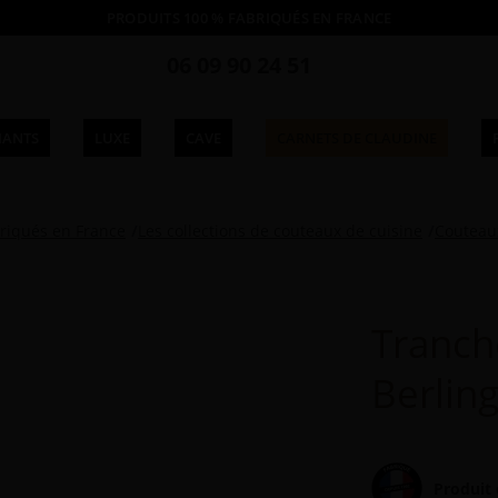
PRODUITS 100 % FABRIQUÉS EN FRANCE
06 09 90 24 51
IANTS
LUXE
CAVE
CARNETS DE CLAUDINE
riqués en France
Les collections de couteaux de cuisine
Couteaux
Tranch
Berlin
Produit 