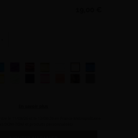
19,00 €
+
se
zur
Violet
Bordeaux
Vert olive
Blanc
Naturel
Bleu
aune
Vert pâle
Noir
Rose
Rouge
Marron
Gris
En savoir plus
ntre le 11/08/26 et le 13/08/26 en France Métropolitaine
rs DOM-TOM et produits personnalisés)