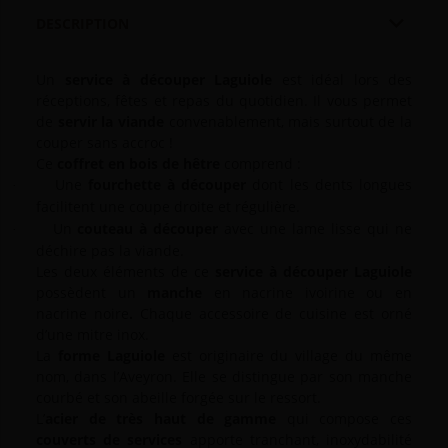

DESCRIPTION
Un
service à découper
Laguiole
est idéal lors des
réceptions, fêtes et repas du quotidien. Il vous permet
de
servir la viande
convenablement, mais surtout de la
couper sans accroc !
Ce
coffret en bois de hêtre
comprend :
Une
fourchette à découper
dont les dents longues
·
facilitent une coupe droite et régulière.
Un
couteau à découper
avec une lame lisse qui ne
·
déchire pas la viande.
Les deux éléments de ce
service à découper Laguiole
possèdent un
manche
en nacrine ivoirine ou en
nacrine noire
.
Chaque accessoire de cuisine est orné
d’une mitre inox.
La
forme Laguiole
est originaire du village du même
nom, dans l’Aveyron. Elle se distingue par son manche
courbé et son abeille forgée sur le ressort.
L’
acier de très haut de gamme
qui compose ces
couverts de services
apporte tranchant, inoxydabilité