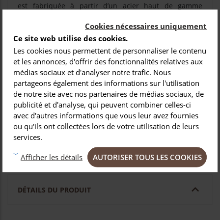
est fabriquée à partir d’un acier haut de gamme
X50CrMoV15, qui se compose de :
Cookies nécessaires uniquement
-
0,50 de
carbone
qui donne le tranchant à la lame
Ce site web utilise des cookies.
-
0,15 de
chrome
pour l’inoxydabilité de l’acier
Les cookies nous permettent de personnaliser le contenu
et les annonces, d'offrir des fonctionnalités relatives aux
-
1% de
molybdène
et
vanadium
qui confère à la lame
médias sociaux et d'analyser notre trafic. Nous
souplesse et permet donc un réaffûtage aisé.
partageons également des informations sur l'utilisation
Ces
couverts pour le dessert
sont livrés dans un coffret
de notre site avec nos partenaires de médias sociaux, de
en bois de hêtre.
publicité et d'analyse, qui peuvent combiner celles-ci
avec d'autres informations que vous leur avez fournies
Ces
couverts 100% made in France
sont entièrement
ou qu'ils ont collectées lors de votre utilisation de leurs
fabriqués dans nos ateliers par nos artisans, tous
formés aux méthodes de fabrication traditionnelles et
services.
artisanales.
AUTORISER TOUS LES COOKIES
Afficher les détails

DÉTAILS DU PRODUIT